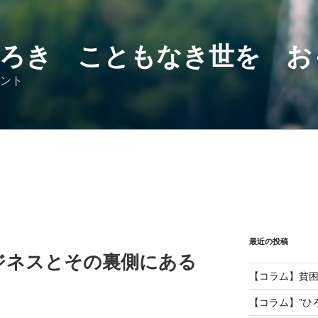
ろき こともなき世を お
ント
最近の投稿
ジネスとその裏側にある
【コラム】貧
【コラム】”ひ