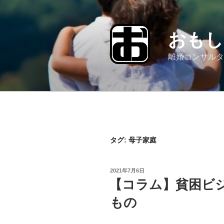
コ
ン
テ
おもし
ン
ツ
離婚コンサルタ
へ
ス
キ
ッ
プ
タグ:
母子家庭
投
2021年7月6日
稿
【コラム】貧困ビ
日:
もの