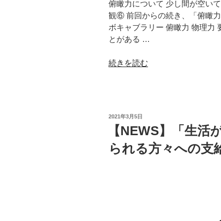
俯瞰力について 少し間が空い
観⑥ 前回からの続き、「俯瞰力
ボキャブラリー 俯瞰力 物理力
とがある …
“【コ
続きを読む
ラ
ム】
私
の
投
2021年3月5日
考
稿
【NEWS】「生活
日:
え
られる方々への支給を」
る
仕
事
観
⑦”
の