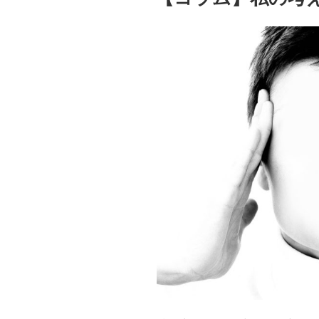
言
に
見
る
親
の
適
正”
の