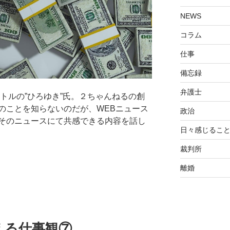
NEWS
コラム
仕事
備忘録
弁護士
トルの”ひろゆき”氏。２ちゃんねるの創
のことを知らないのだが、WEBニュース
政治
そのニュースにて共感できる内容を話し
日々感じるこ
裁判所
離婚
える仕事観⑦