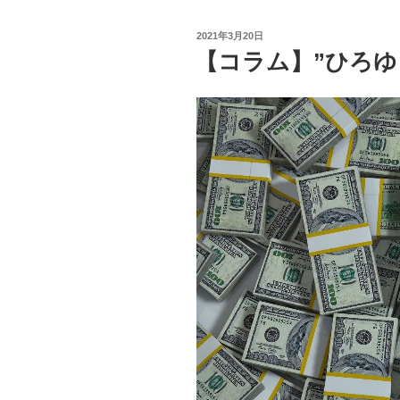
貧
困
投
2021年3月20日
ビ
稿
【コラム】”ひろゆ
日:
ジ
ネ
ス
と
そ
の
裏
側
に
あ
る
も
の”
の