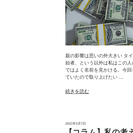
親の影響は思いの外大きい タイ
始者、という以外は私はこの人
ではよく名前を見かける。今回
ていたので取り上げたい …
“【コ
続きを読む
ラ
ム】”ひ
ろ
ゆ
投
2021年3月7日
き”発
稿
【コラム】私の考
日: