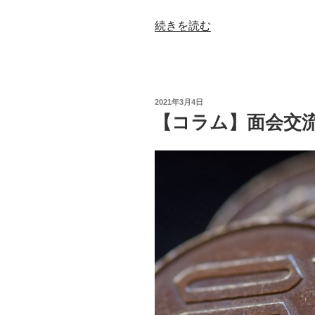
“【NEWS】
続きを読む
「生
活
が
立
投
2021年3月4日
ち
稿
【コラム】面会交
日:
行
か
な
く
な
っ
て
お
ら
れ
る
方々