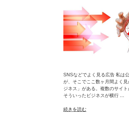
SNSなどでよく見る広告 私は
が、そこでここ数ヶ月間よく見
ジネス」がある。複数のサイト
そういったビジネスが横行 …
“【コ
続きを読む
ラ
ム】