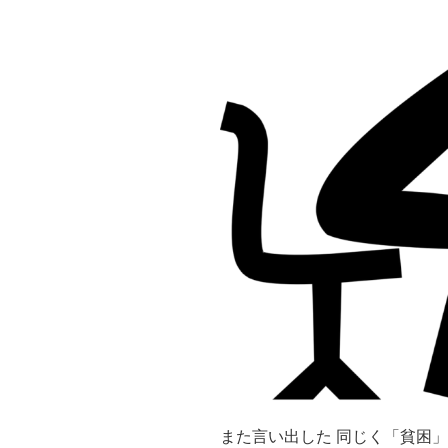
⑦”
の
また言い出した 同じく「貧困