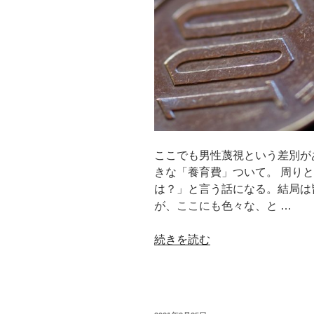
れ
る
方々
へ
の
支
給
を」
2021.3.2”
ここでも男性蔑視という差別が
の
きな「養育費」ついて。 周り
は？」と言う話になる。結局は
が、ここにも色々な、と …
“【コ
続きを読む
ラ
ム】
面
会