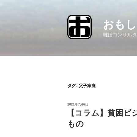
コ
ン
テ
おもし
ン
ツ
離婚コンサルタ
へ
ス
キ
ッ
プ
タグ:
父子家庭
投
2021年7月6日
稿
【コラム】貧困ビ
日:
もの