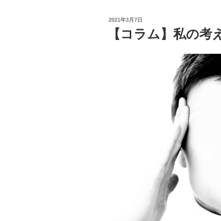
貧
困
投
2021年3月7日
ビ
稿
【コラム】私の考
日:
ジ
ネ
ス
と
そ
の
裏
側
に
あ
る
も
の”
の