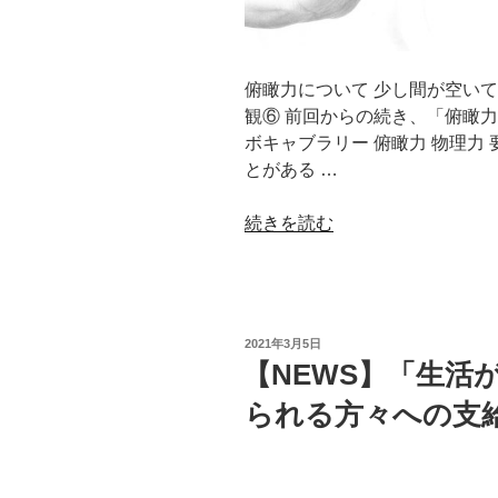
俯瞰力について 少し間が空い
観⑥ 前回からの続き、「俯瞰力
ボキャブラリー 俯瞰力 物理力
とがある …
“【コ
続きを読む
ラ
ム】
私
の
投
2021年3月5日
考
稿
【NEWS】「生活
日:
え
られる方々への支給を」
る
仕
事
観