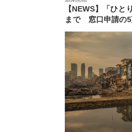
投
2021年2月25日
交
稿
【NEWS】「ひと
日:
流
まで 窓口申請の5万円
と
養
育
費”
の