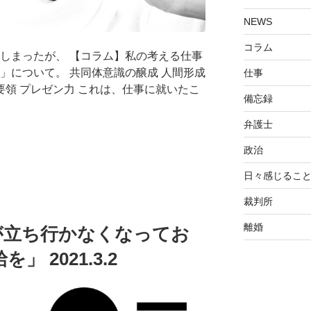
NEWS
コラム
てしまったが、 【コラム】私の考える仕事
」について。 共同体意識の醸成 人間形成
仕事
 要領 プレゼン力 これは、仕事に就いたこ
備忘録
弁護士
政治
日々感じるこ
裁判所
離婚
が立ち行かなくなってお
 2021.3.2