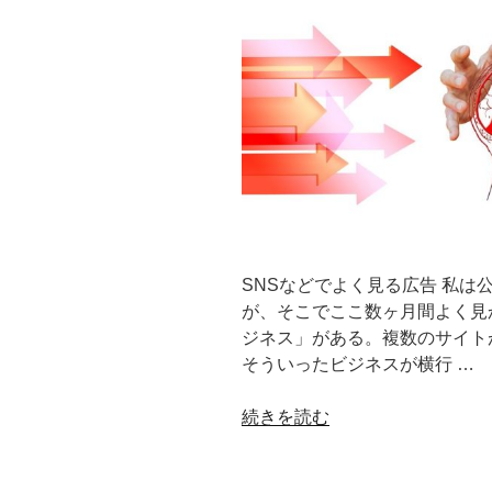
SNSなどでよく見る広告 私は
が、そこでここ数ヶ月間よく見
ジネス」がある。複数のサイト
そういったビジネスが横行 …
“【コ
続きを読む
ラ
ム】