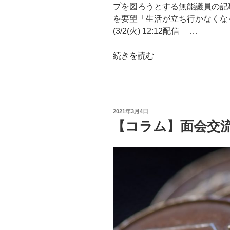
プを図ろうとする無能議員の記
を要望「生活が立ち行かなくな
(3/2(火) 12:12配信 …
“【NEWS】
続きを読む
「生
活
が
立
投
2021年3月4日
ち
稿
【コラム】面会交
日:
行
か
な
く
な
っ
て
お
ら