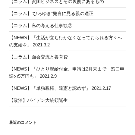
【コラム】貧困ビジネスとその裏側にあるもの
ョ
ン
【コラム】”ひろゆき”発言に見る親の適正
【コラム】私の考える仕事観⑦
【NEWS】「生活が立ち行かなくなっておられる方々へ
の支給を」 2021.3.2
【コラム】面会交流と養育費
【NEWS】「ひとり親給付金、申請は2月末まで 窓口申
請の5万円も」 2021.2.9
【NEWS】「単独親権、違憲と認めず」 2021.2.17
【政治】バイデン大統領誕生
最近のコメント