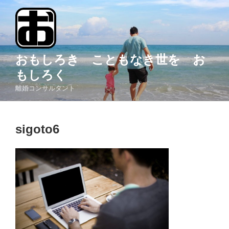
コ
ン
テ
ン
ツ
おもしろき こともなき世を お
へ
もしろく
ス
離婚コンサルタント
キ
ッ
プ
sigoto6