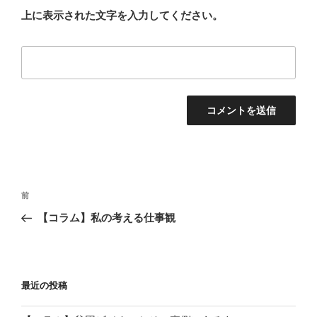
上に表示された文字を入力してください。
投
前
前
稿
の
【コラム】私の考える仕事観
ナ
投
ビ
稿
ゲ
ー
最近の投稿
シ