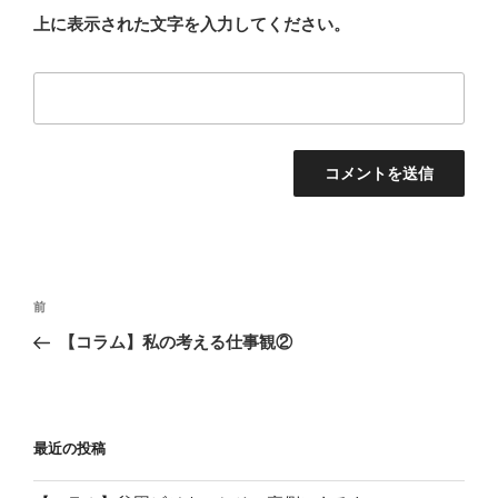
上に表示された文字を入力してください。
投
前
前
稿
の
【コラム】私の考える仕事観②
ナ
投
ビ
稿
ゲ
ー
最近の投稿
シ