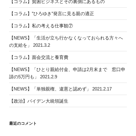
【コラム】貧困ビジネスとその裏側にあるもの
ョ
ン
【コラム】”ひろゆき”発言に見る親の適正
【コラム】私の考える仕事観⑦
【NEWS】「生活が立ち行かなくなっておられる方々へ
の支給を」 2021.3.2
【コラム】面会交流と養育費
【NEWS】「ひとり親給付金、申請は2月末まで 窓口申
請の5万円も」 2021.2.9
【NEWS】「単独親権、違憲と認めず」 2021.2.17
【政治】バイデン大統領誕生
最近のコメント