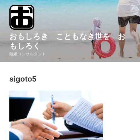
コ
ン
テ
ン
ツ
おもしろき こともなき世を お
へ
もしろく
ス
離婚コンサルタント
キ
ッ
プ
sigoto5