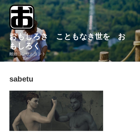
コ
ン
テ
ン
ツ
おもしろき こともなき世を お
へ
もしろく
ス
離婚コンサルタント
キ
ッ
プ
sabetu