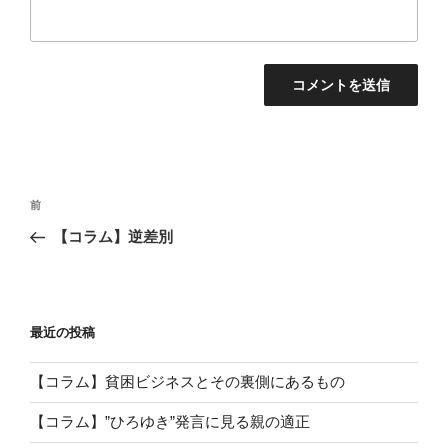
投
前
前
稿
の
【コラム】逆差別
ナ
投
ビ
稿
ゲ
ー
最近の投稿
シ
【コラム】貧困ビジネスとその裏側にあるもの
ョ
ン
【コラム】”ひろゆき”発言に見る親の適正