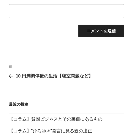
投
前
前
稿
の
10.円満調停後の生活【寝室問題など】
ナ
投
ビ
稿
ゲ
ー
最近の投稿
シ
【コラム】貧困ビジネスとその裏側にあるもの
ョ
ン
【コラム】”ひろゆき”発言に見る親の適正