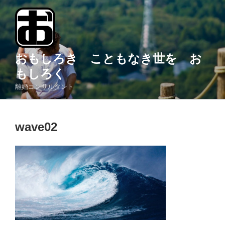
コ
ン
テ
ン
ツ
おもしろき こともなき世を お
へ
もしろく
ス
離婚コンサルタント
キ
ッ
プ
wave02