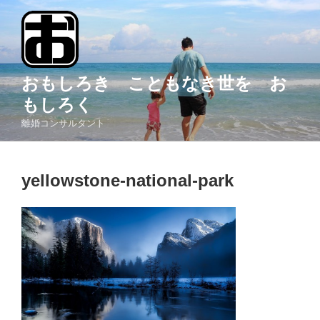
コ
ン
テ
ン
ツ
おもしろき こともなき世を お
へ
もしろく
ス
離婚コンサルタント
キ
ッ
プ
yellowstone-national-park