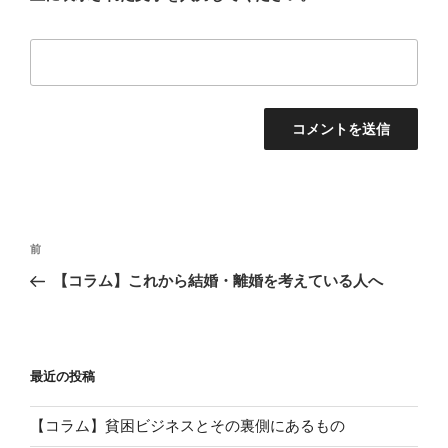
投
前
前
稿
の
【コラム】これから結婚・離婚を考えている人へ
ナ
投
ビ
稿
ゲ
ー
最近の投稿
シ
【コラム】貧困ビジネスとその裏側にあるもの
ョ