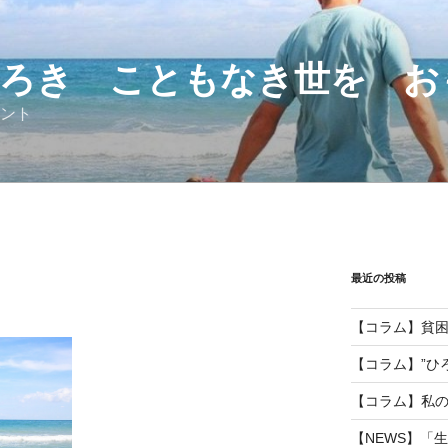
ろき こともなき世を お
ント
最近の投稿
【コラム】貧
【コラム】”ひ
【コラム】私
【NEWS】「