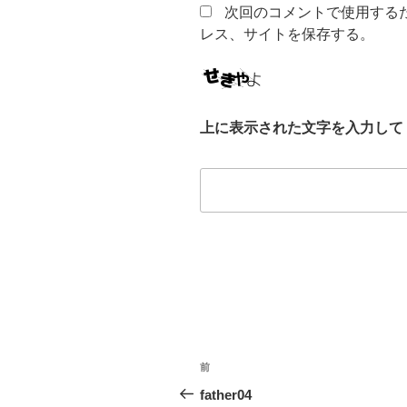
次回のコメントで使用する
レス、サイトを保存する。
上に表示された文字を入力して
投
前
前
稿
の
father04