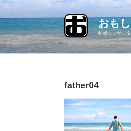
コ
ン
テ
おもし
ン
ツ
離婚コンサルタ
へ
ス
キ
ッ
プ
father04