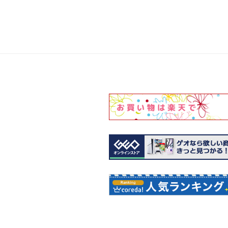
投
ナ
稿
ビ
ゲ
ー
シ
ョ
ン