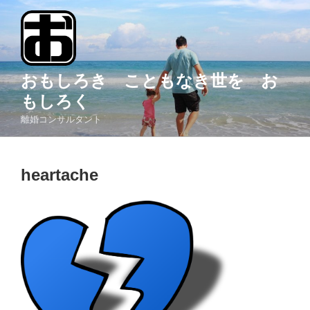
コ
ン
テ
ン
ツ
おもしろき こともなき世を お
へ
もしろく
ス
離婚コンサルタント
キ
ッ
プ
heartache