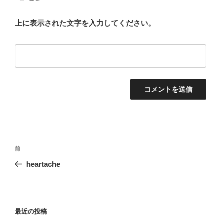
上に表示された文字を入力してください。
投
前
前
稿
の
heartache
ナ
投
ビ
稿
ゲ
ー
最近の投稿