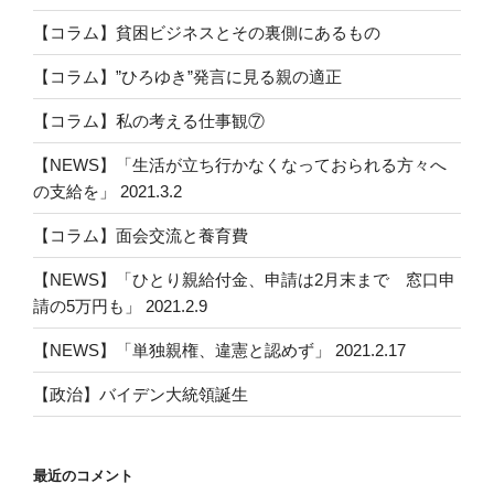
シ
【コラム】貧困ビジネスとその裏側にあるもの
ョ
ン
【コラム】”ひろゆき”発言に見る親の適正
【コラム】私の考える仕事観⑦
【NEWS】「生活が立ち行かなくなっておられる方々へ
の支給を」 2021.3.2
【コラム】面会交流と養育費
【NEWS】「ひとり親給付金、申請は2月末まで 窓口申
請の5万円も」 2021.2.9
【NEWS】「単独親権、違憲と認めず」 2021.2.17
【政治】バイデン大統領誕生
最近のコメント