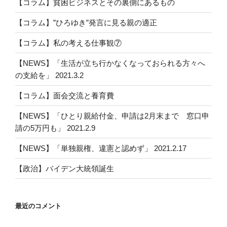
【コラム】貧困ビジネスとその裏側にあるもの
ョ
ン
【コラム】”ひろゆき”発言に見る親の適正
【コラム】私の考える仕事観⑦
【NEWS】「生活が立ち行かなくなっておられる方々へ
の支給を」 2021.3.2
【コラム】面会交流と養育費
【NEWS】「ひとり親給付金、申請は2月末まで 窓口申
請の5万円も」 2021.2.9
【NEWS】「単独親権、違憲と認めず」 2021.2.17
【政治】バイデン大統領誕生
最近のコメント