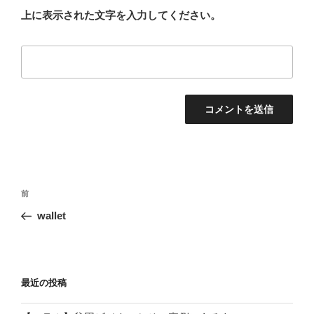
上に表示された文字を入力してください。
投
前
前
稿
の
wallet
ナ
投
ビ
稿
ゲ
ー
最近の投稿
シ